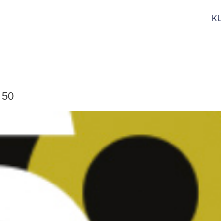
K
 50