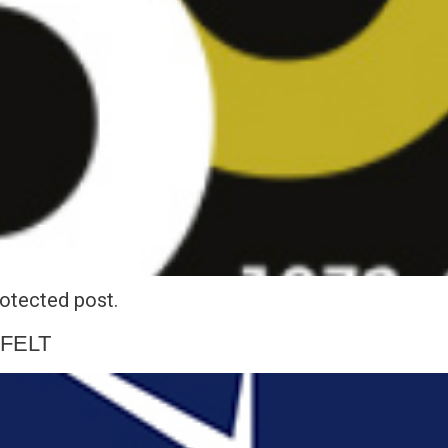
rotected post.
SFELT